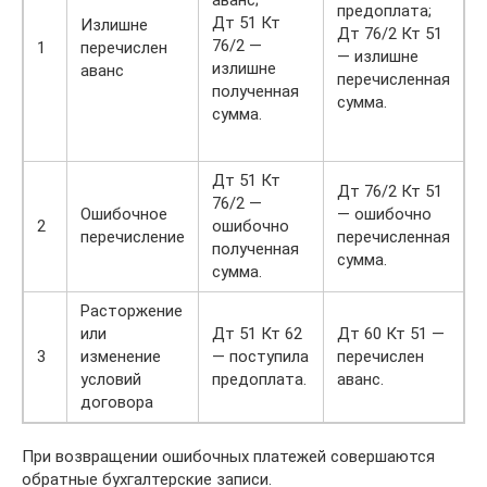
предоплата;
Дт 51 Кт
Излишне
Дт 76/2 Кт 51
76/2 —
1
перечислен
— излишне
излишне
аванс
перечисленная
полученная
сумма.
сумма.
Дт 51 Кт
Дт 76/2 Кт 51
76/2 —
Ошибочное
— ошибочно
2
ошибочно
перечисление
перечисленная
полученная
сумма.
сумма.
Расторжение
или
Дт 51 Кт 62
Дт 60 Кт 51 —
3
изменение
— поступила
перечислен
условий
предоплата.
аванс.
договора
При возвращении ошибочных платежей совершаются
обратные бухгалтерские записи.