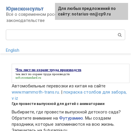
Перейти
Юрисконсульт
Для любых предложений по
к
Всё о современном российском
сайту: notarius-nn@cp9.ru
контенту
законодательстве
Поиск:
English
Чек лист по охране труда производств
чек лист по охране труда производств
soft.ecostandard.ru
Автомобильные перевозки из китая на сайте
www.mammoth-trans.ru
. |
покраска столбов для забора,
v iz
Где провести выпускной для детей с аниматорами
Выбираете, где провести выпускной детского сада?
Обратите внимание на
Футурамию
. Мы создаем
праздники, которые запоминаются на всю жизнь.
Запишитесь на futuramia.ru.