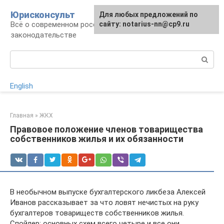
Перейти
Юрисконсульт
Для любых предложений по
к
Всё о современном российском
сайту: notarius-nn@cp9.ru
контенту
законодательстве
Поиск:
English
Главная
»
ЖКХ
Правовое положение членов товарищества
собственников жилья и их обязанности
В необычном выпуске бухгалтерского ликбеза Алексей
Иванов рассказывает за что ловят нечистых на руку
бухгалтеров товариществ собственников жилья.
Спойлер: основных схем всего четыре и все они