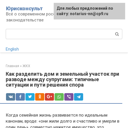
Перейти
Юрисконсульт
Для любых предложений по
к
Всё о современном российском
сайту: notarius-nn@cp9.ru
контенту
законодательстве
Поиск:
English
Главная
»
ЖКХ
Как разделить дом и земельный участок при
разводе между супругами: типичные
ситуации и пути решения спора
Когда семейная жизнь развивается по идеальным
канонам, вроде: «они жили долго и счастливо и умерли в
один день», совместно нажитое имущество, это