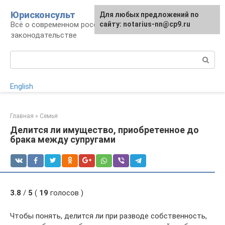
Перейти
Юрисконсульт
Для любых предложений по
к
Всё о современном российском
сайту: notarius-nn@cp9.ru
контенту
законодательстве
Поиск:
English
Главная
»
Семья
Делится ли имущество, приобретенное до
брака между супругами
3.8
/
5
(
19
голосов )
Чтобы понять, делится ли при разводе собственность,