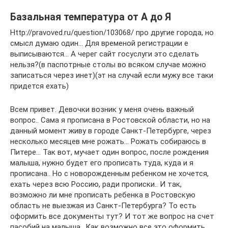
Базальная температура от А до Я
Http://pravoved.ru/question/103068/ про другие города, но
смысл думаю один… Для временой регистрации е
выписываются… А черег сайт госуслуги это сделать
нельзя?(в паспотрные столы во всяком случае можно
записаться через инет)(эт на случай если мужу все таки
придется ехать)
Всем привет. Девочки возник у меня очень важный
вопрос.. Сама я прописана в Ростовской области, но на
данный момент живу в городе Санкт-Петербурге, через
несколько месяцев мне рожать… Рожать собираюсь в
Питере… Так вот, мучает один вопрос, после рождения
малыша, нужно будет его прописать туда, куда и я
прописана.. Но с новорожденным ребенком не хочется,
ехать через всю Россию, ради прописки.. И так,
возможно ли мне прописать ребенка в Ростовскую
область не выезжая из Санкт-Петербурга? То есть
оформить все документы тут? И тот же вопрос на счет
пасобий на малыша.. Как возможно все это оформить,