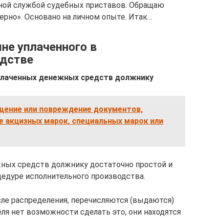
ной службой судебных приставов. Обращаю
ерно». Основано на личном опыте. Итак…
не уплаченного в
одстве
плаченных денежных средств должнику
ищение или повреждение документов,
е акцизных марок, специальных марок или
жных средств должнику достаточно простой и
цедуре исполнительного производства.
ле распределения, перечисляются (выдаются)
еля нет возможности сделать это, они находятся