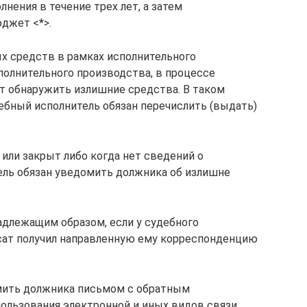
лнения в течение трех лет, а затем
джет <*>.
 средств в рамках исполнительного
полнительного производства, в процессе
т обнаружить излишние средства. В таком
бный исполнитель обязан перечислить (выдать)
 или закрыт либо когда нет сведений о
ель обязан уведомить должника об излишне
длежащим образом, если у судебного
есат получил направленную ему корреспонденцию
мить должника письмом с обратным
льзования электронной и иных видов связи,