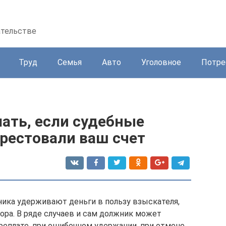
ательстве
Труд
Семья
Авто
Уголовное
Потре
ать, если судебные
рестовали ваш счет
ика удерживают деньги в пользу взыскателя,
ора. В ряде случаев и сам должник может
ереплате, при ошибочном удержании, при отмене