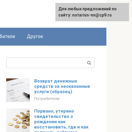
Для любых предложений по
English
сайту: notarius-nn@cp9.ru
бители
Другое
Поиск:
Возврат денежных
средств за неоказанные
услуги (образец)
Потребители
Порвано, утеряно
свидетельство о
рождении как
восстановить, где и как