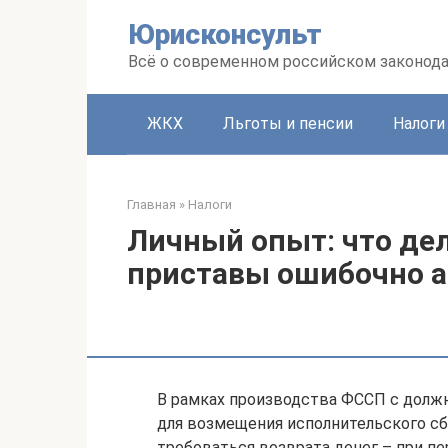
Перейти
Юрисконсульт
к
контенту
Всё о современном российском законод
ЖКХ
Льготы и пенсии
Налоги
Главная
»
Налоги
Личный опыт: что дел
приставы ошибочно а
В рамках производства ФССП с должн
для возмещения исполнительского сб
требоваться возврата денег – при п