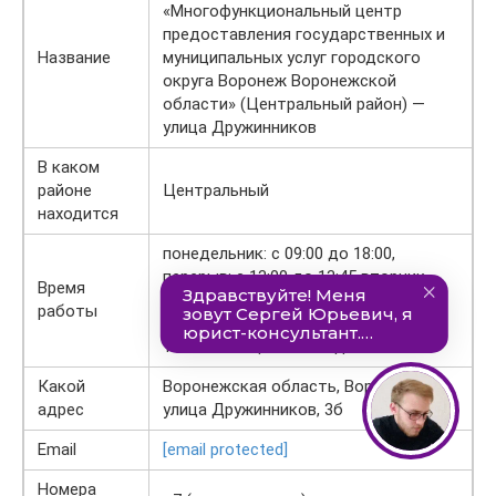
«Многофункциональный центр
предоставления государственных и
Название
муниципальных услуг городского
округа Воронеж Воронежской
области» (Центральный район) —
улица Дружинников
В каком
районе
Центральный
находится
понедельник: с 09:00 до 18:00,
перерыв: с 13:00 до 13:45 вторник-
Время
четверг: с 09:00 до 20:00 суббота: с
работы
09:00 до 16:45, перерыв: с 13:00 до
13:45 пятница: с 09:00 до 20:00
Какой
Воронежская область, Воронеж,
адрес
улица Дружинников, 3б
Email
[email protected]
Номера