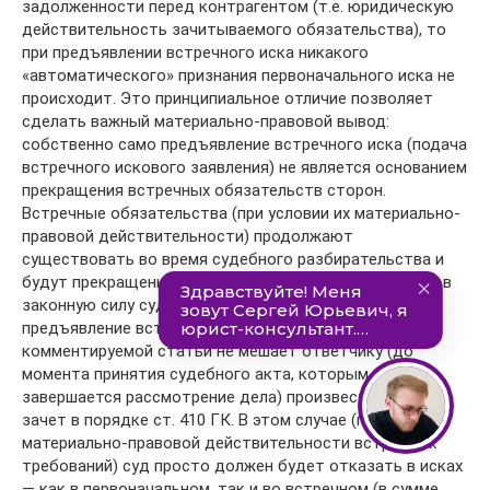
задолженности перед контрагентом (т.е. юридическую
действительность зачитываемого обязательства), то
при предъявлении встречного иска никакого
«автоматического» признания первоначального иска не
происходит. Это принципиальное отличие позволяет
сделать важный материально-правовой вывод:
собственно само предъявление встречного иска (подача
встречного искового заявления) не является основанием
прекращения встречных обязательств сторон.
Встречные обязательства (при условии их материально-
правовой действительности) продолжают
существовать во время судебного разбирательства и
будут прекращены только на основании вступившего в
законную силу судебного акта. Следовательно, даже
предъявление встречного иска по основаниям абз. 2
комментируемой статьи не мешает ответчику (до
момента принятия судебного акта, которым
завершается рассмотрение дела) произвести обычный
зачет в порядке ст. 410 ГК. В этом случае (при условии
материально-правовой действительности встречных
требований) суд просто должен будет отказать в исках
— как в первоначальном, так и во встречном (в сумме