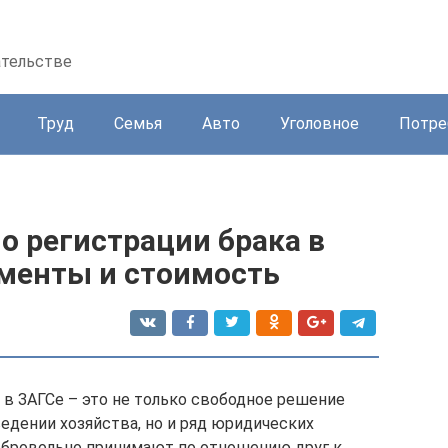
ательстве
Труд
Семья
Авто
Уголовное
Потре
о регистрации брака в
ументы и стоимость
в ЗАГСе – это не только свободное решение
едении хозяйства, но и ряд юридических
добровольно принимают по отношению друг к