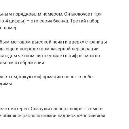
льным порядковым номером. Он включает три
о 4 цифры) – это серия бланка. Третий набор
о номер.
обым методом высокой печати вверху страницы
 года еще и посредством лазерной перфорации
на каждом четном листе увидеть цифры можно
альном отображении.
я в том, какую информацию несет в себе
одимы .
ает интерес. Снаружи паспорт покрыт темно-
и обложки расположилась надпись «Российская