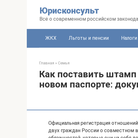
Перейти
Юрисконсульт
к
контенту
Всё о современном российском законод
ЖКХ
Льготы и пенсии
Налоги
Главная
»
Семья
Как поставить штамп 
новом паспорте: док
Официальная регистрация отношений 
двух граждан России о совместном в
обязанностей, которые они на себя 