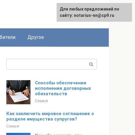
Для любых предложений по
English
сайту: notarius-nn@cp9.ru
бители
Другое
Поиск:
Способы обеспечения
исполнения договорных
обязательств
Семья
Как заключить мировое соглашение о
разделе имущества супругов?
Семья