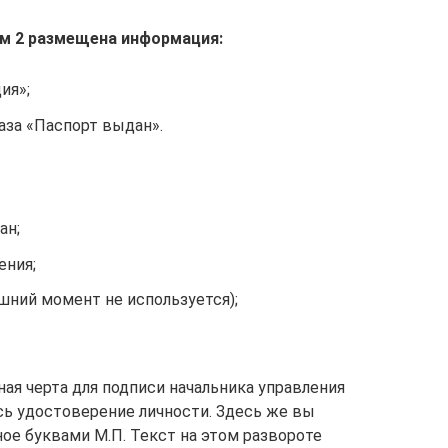
м 2 размещена информация:
ия»;
аза «Паспорт выдан».
ан;
ения;
шний момент не используется);
ная черта для подписи начальника управления
ь удостоверение личности. Здесь же вы
ное буквами М.П. Текст на этом развороте