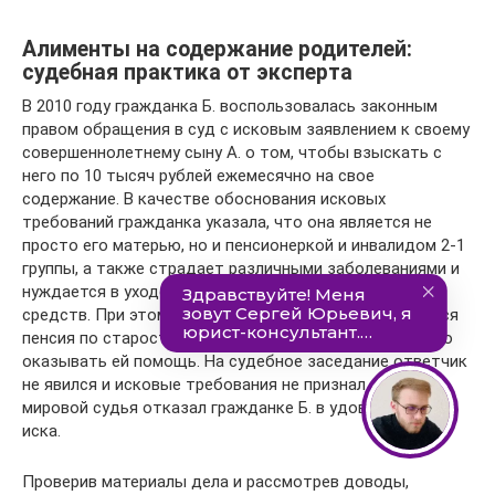
Алименты на содержание родителей:
судебная практика от эксперта
В 2010 году гражданка Б. воспользовалась законным
правом обращения в суд с исковым заявлением к своему
совершеннолетнему сыну А. о том, чтобы взыскать с
него по 10 тысяч рублей ежемесячно на свое
содержание. В качестве обоснования исковых
требований гражданка указала, что она является не
просто его матерью, но и пенсионеркой и инвалидом 2-1
группы, а также страдает различными заболеваниями и
нуждается в уходе и приобретении лекарственных
средств. При этом единственным ее доходом является
пенсия по старости, а сын отказывается добровольно
оказывать ей помощь. На судебное заседание ответчик
не явился и исковые требования не признал. При этом
мировой судья отказал гражданке Б. в удовлетворении
иска.
Проверив материалы дела и рассмотрев доводы,