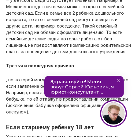
– у детского сада отсутствует лицензия. Например, в
Москве многодетная семья может открыть семейный
детский сад. Если в семье все 2 ребенка дошкольного
возраста, то этот семейный сад могут посещать и
другие дети, например, соседские. Такой семейный
детский сад не обязан оформлять лицензию. То есть
семейные детские сады, которые работают без
лицензии, не предоставляют компенсацию родительской
платы за посещение детьми дошкольного учреждения.
Третья и последняя причина
, по которой могут не предоставить компенсацию – это
если заявление оформлено не от имени родителя.
Например, если заявление на компенсацию напишет
бабушка, то ей откажут в предоставлении компенсации
(исключение: бабушка оформлена официальным
опекуном).
Если старшему ребенку 18 лет
Закон позволяет увеличить размер компенсации за