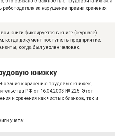
го, это связано с важностью трудовой книжки, а
 работодателя за нарушение правил хранения.
ой книги фиксируется в книге (журнале)
ом, когда документ поступил в предприятие;
квизиты; когда был уволен человек.
трудовую книжку
ебования к хранению трудовых книжек,
тельства РФ от 16.04.2003 № 225. Этот
ния и хранения как чистых бланков, так и
иги учета: