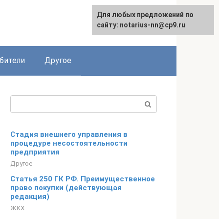
Для любых предложений по
English
сайту: notarius-nn@cp9.ru
бители
Другое
Поиск:
Стадия внешнего управления в
процедуре несостоятельности
предприятия
Другое
Статья 250 ГК РФ. Преимущественное
право покупки (действующая
редакция)
ЖКХ