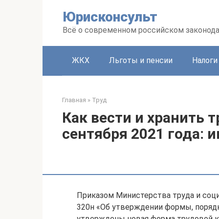
Перейти
Юрисконсульт
к
контенту
Всё о современном российском законод
ЖКХ
Льготы и пенсии
Налоги
Главная
»
Труд
Как вести и хранить 
сентября 2021 года: 
Приказом Министерства труда и соци
320н «Об утверждении формы, поряд
утверждены новая форма трудовой к