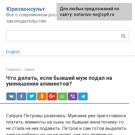
Перейти
Юрисконсульт
Для любых предложений по
к
Всё о современном российском
сайту: notarius-nn@cp9.ru
контенту
законодательстве
Поиск:
English
Главная
»
Семья
Что делать, если бывший муж подал на
уменьшение алиментов?
Супруги Петровы развелись. Мужчина уже приготовился
платить алименты на сына, но бывшая жена почему-то
не стала на них подавать. Петров и сам готов выделять
деньги ребенку, но он не знает, как это правильно