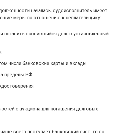
адолженности началась, судоисполнитель имеет
ющие меры по отношению к неплательщику:
ти погасить скопившийся долг в установленный
.
 том числе банковские карты и вклады.
за пределы РФ.
удостоверения.
стей с аукциона для погашения долговых
 чаще всего поступает банковский счет, то он