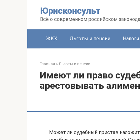
Перейти
Юрисконсульт
к
контенту
Всё о современном российском законод
ЖКХ
Льготы и пенсии
Налоги
Главная
»
Льготы и пенсии
Имеют ли право суде
арестовывать алимен
Может ли судебный пристав наложить
все большее количество людей. Стали