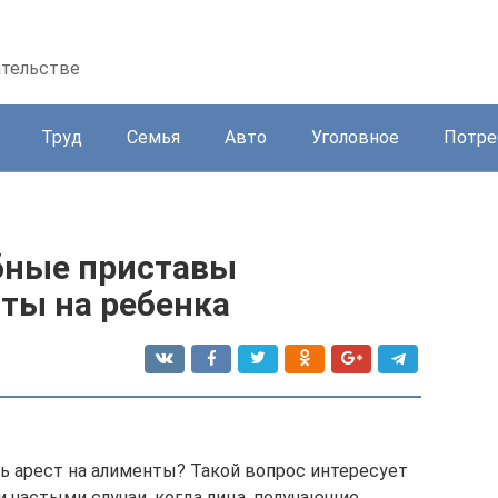
ательстве
Труд
Семья
Авто
Уголовное
Потре
бные приставы
ты на ребенка
 арест на алименты? Такой вопрос интересует
 частыми случаи, когда лица, получающие