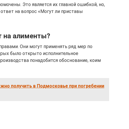
омочены. Это является их главной ошибкой, но,
у ответ на вопрос «Могут ли приставы
т на алименты?
равами. Они могут применять ряд мер по
орых было открыто исполнительное
производства понадобится обоснование, коим
ожно получить в Подмосковье при погребении