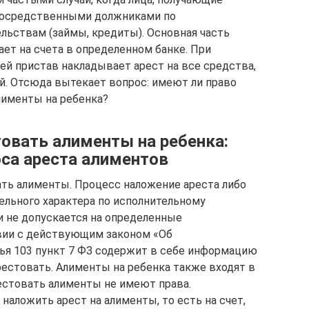
епосредственными должниками по
ьствам (займы, кредиты). Основная часть
ет на счета в определенном банке. При
ей пристав накладывает арест на все средства,
ей. Отсюда вытекает вопрос: имеют ли право
именты на ребенка?
товать алименты на ребенка:
са ареста алиментов
вать алименты. Процесс наложение ареста либо
ельного характера по исполнительному
 не допускается на определенные
вии с действующим законом «Об
ья 103 пункт 7 ФЗ содержит в себе информацию
рестовать. Алименты на ребенка также входят в
рестовать алименты не имеют права.
аложить арест на алименты, то есть на счет,