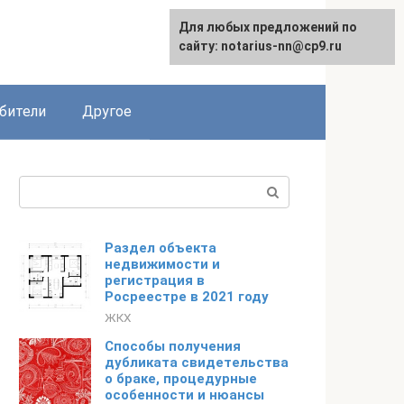
Для любых предложений по
English
сайту: notarius-nn@cp9.ru
бители
Другое
Поиск:
Раздел объекта
недвижимости и
регистрация в
Росреестре в 2021 году
ЖКХ
Способы получения
дубликата свидетельства
о браке, процедурные
особенности и нюансы