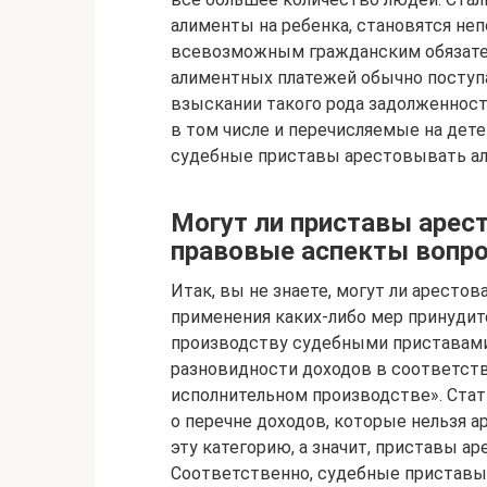
алименты на ребенка, становятся н
всевозможным гражданским обязател
алиментных платежей обычно поступа
взыскании такого рода задолженност
в том числе и перечисляемые на дет
судебные приставы арестовывать ал
Могут ли приставы арес
правовые аспекты вопро
Итак, вы не знаете, могут ли аресто
применения каких-либо мер принудит
производству судебными приставами
разновидности доходов в соответст
исполнительном производстве». Стат
о перечне доходов, которые нельзя а
эту категорию, а значит, приставы а
Соответственно, судебные приставы н